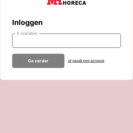
Inloggen
E-mailadres
Ga verder
of maak een account