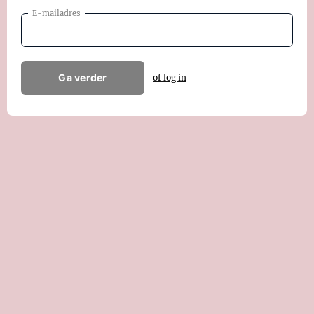
E-mailadres
Ga verder
of log in