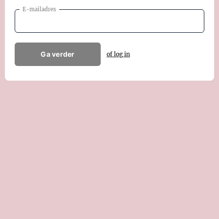
E-mailadres
Ga verder
of log in