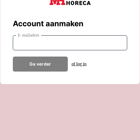
Account aanmaken
E-mailadres
Ga verder
of log in