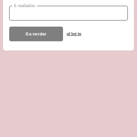
E-mailadres
Ga verder
of log in