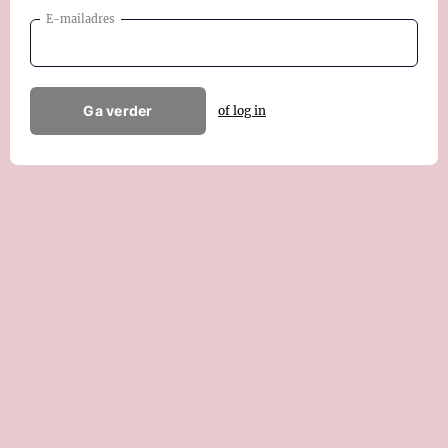
E-mailadres
Ga verder
of log in