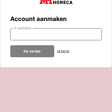
Account aanmaken
E-mailadres
Ga verder
of log in