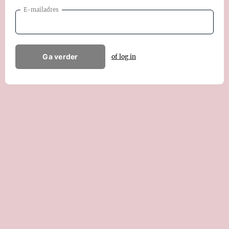
E-mailadres
Ga verder
of log in