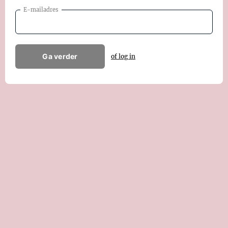
E-mailadres
Ga verder
of log in