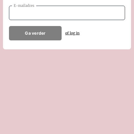
E-mailadres
Ga verder
of log in